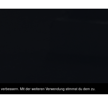
u verbessern. Mit der weiteren Verwendung stimmst du dem zu.
Monteurzimmer im Martaviertel-Developed By Kontur Atelier für Werb