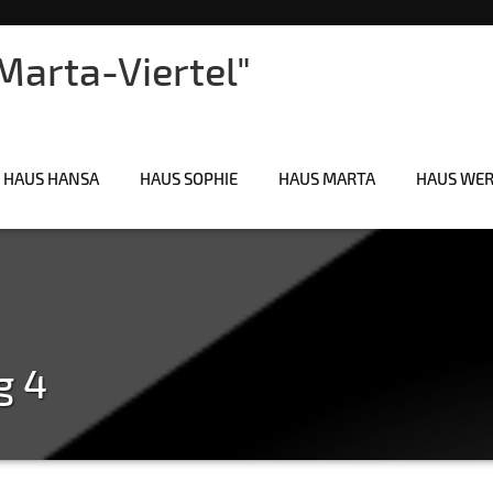
arta-Viertel"
HAUS HANSA
HAUS SOPHIE
HAUS MARTA
HAUS WE
g 4