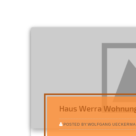
Haus Werra Wohnun
POSTED BY:WOLFGANG UECKERM