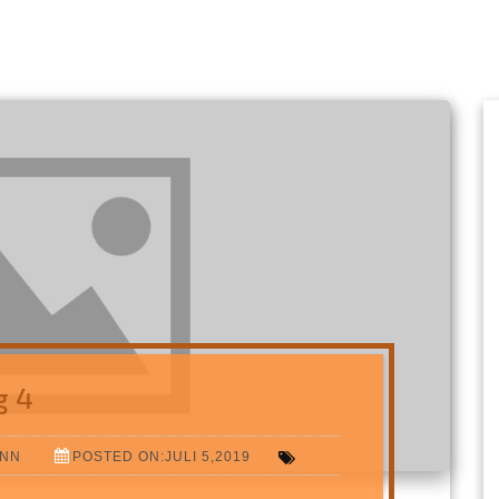
g 4
ANN
POSTED ON:JULI 5,2019