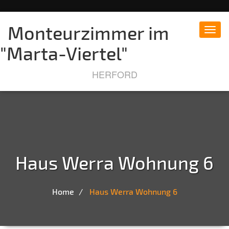
Monteurzimmer im
Toggl
navig
"Marta-Viertel"
HERFORD
Haus Werra Wohnung 6
Home
Haus Werra Wohnung 6