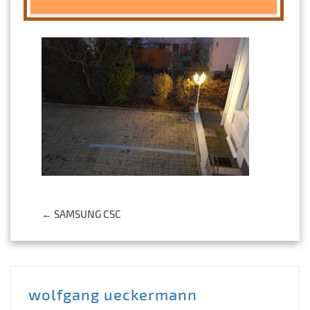
Post
←
SAMSUNG CSC
navigation
wolfgang ueckermann